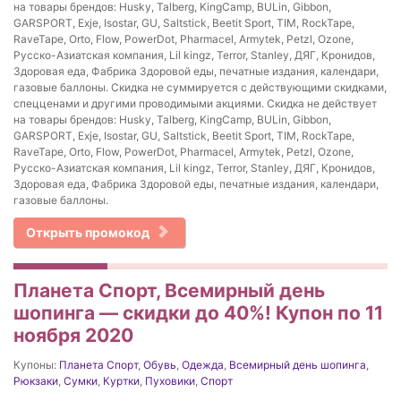
на товары брендов: Husky, Talberg, KingCamp, BULin, Gibbon,
GARSPORT, Exje, Isostar, GU, Saltstick, Beetit Sport, TIM, RockTape,
RaveTape, Orto, Flow, PowerDot, Pharmacel, Armytek, Petzl, Ozone,
Русско-Азиатская компания, Lil kingz, Terror, Stanley, ДЯГ, Кронидов,
Здоровая еда, Фабрика Здоровой еды, печатные издания, календари,
газовые баллоны. Скидка не суммируется с действующими скидками,
спецценами и другими проводимыми акциями. Скидка не действует
на товары брендов: Husky, Talberg, KingCamp, BULin, Gibbon,
GARSPORT, Exje, Isostar, GU, Saltstick, Beetit Sport, TIM, RockTape,
RaveTape, Orto, Flow, PowerDot, Pharmacel, Armytek, Petzl, Ozone,
Русско-Азиатская компания, Lil kingz, Terror, Stanley, ДЯГ, Кронидов,
Здоровая еда, Фабрика Здоровой еды, печатные издания, календари,
газовые баллоны.
Открыть промокод
Планета Спорт, Всемирный день
шопинга — скидки до 40%! Купон по 11
ноября 2020
Купоны:
Планета Спорт
,
Обувь
,
Одежда
,
Всемирный день шопинга
,
Рюкзаки
,
Сумки
,
Куртки
,
Пуховики
,
Спорт