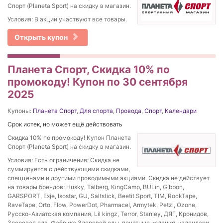
Спорт (Planeta Sport) на скидку в магазин.
Условия: В акции участвуют все товары.
Открыть купон
Планета Спорт, Скидка 10% по
промокоду! Купон по 30 сентября
2025
Купоны:
Планета Спорт
,
Для спорта
,
Провода
,
Спорт
,
Календари
Срок истек, но может ещё действовать
Скидка 10% по промокоду! Купон Планета
Спорт (Planeta Sport) на скидку в магазин.
Условия: Есть ограничения: Скидка не
суммируется с действующими скидками,
спецценами и другими проводимыми акциями. Скидка не действует
на товары брендов: Husky, Talberg, KingCamp, BULin, Gibbon,
GARSPORT, Exje, Isostar, GU, Saltstick, Beetit Sport, TIM, RockTape,
RaveTape, Orto, Flow, PowerDot, Pharmacel, Armytek, Petzl, Ozone,
Русско-Азиатская компания, Lil kingz, Terror, Stanley, ДЯГ, Кронидов,
Здоровая еда, Фабрика Здоровой еды, печатные издания, календари,