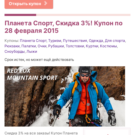
Открыть купон
Планета Спорт, Скидка 3%! Купон по
28 февраля 2015
Купоны:
Планета Спорт
,
Туризм
,
Путешествия
,
Одежда
,
Для спорта
,
Рюкзаки
,
Палатки
,
Очки
,
Рубашки
,
Толстовки
,
Куртки
,
Костюмы
,
Сноуборды
,
Лыжи
Срок истек, но может ещё действовать
Скидка 3% на все заказы! Купон Планета