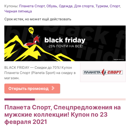
Купоны:
Планета Спорт
,
Обувь
,
Одежда
,
Для спорта
,
Туризм
,
Спорт
,
Черная пятница
Срок истек, но может ещё действовать
BLACK FRIDAY — Скидки до 70%! Купон
Планета Спорт (Planeta Sport) на скидку в
магазин.
Открыть промокод
Планета Спорт, Cпецпредложения на
мужские коллекции! Купон по 23
февраля 2021