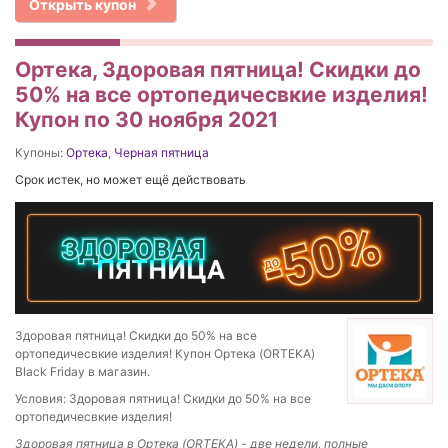
Открыть купон
Ортека, Здоровая пятница! Скидки до
50% на все ортопедичесвкие изделия!
Купон по 30 ноября 2021
Купоны:
Ортека
,
Черная пятница
Срок истек, но может ещё действовать
Здоровая пятница! Скидки до 50% на все
ортопедичесвкие изделия! Купон Ортека (ORTEKA)
Black Friday в магазин.
Условия: Здоровая пятница! Скидки до 50% на все
ортопедичесвкие изделия!
Здоровая пятница в Ортека (ORTEKA) - две недели, полные