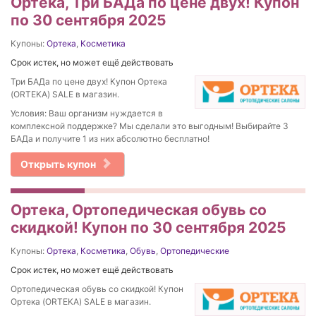
Ортека, Три БАДа по цене двух! Купон
по 30 сентября 2025
Купоны:
Ортека
,
Косметика
Срок истек, но может ещё действовать
Три БАДа по цене двух! Купон Ортека
(ORTEKA) SALE в магазин.
Условия: Ваш организм нуждается в
комплексной поддержке? Мы сделали это выгодным! Выбирайте 3
БАДа и получите 1 из них абсолютно бесплатно!
Открыть купон
Ортека, Ортопедическая обувь со
скидкой! Купон по 30 сентября 2025
Купоны:
Ортека
,
Косметика
,
Обувь
,
Ортопедические
Срок истек, но может ещё действовать
Ортопедическая обувь со скидкой! Купон
Ортека (ORTEKA) SALE в магазин.