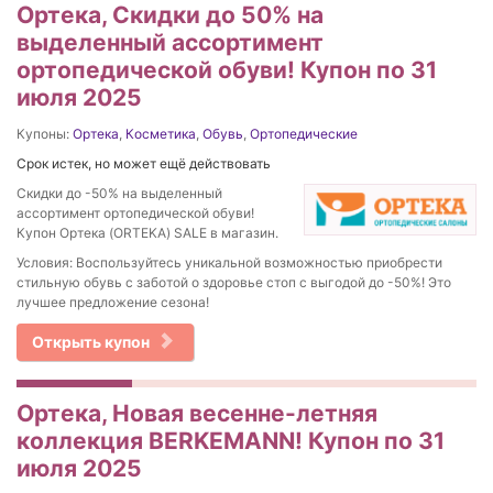
Ортека, Скидки до 50% на
выделенный ассортимент
ортопедической обуви! Купон по 31
июля 2025
Купоны:
Ортека
,
Косметика
,
Обувь
,
Ортопедические
Срок истек, но может ещё действовать
Скидки до -50% на выделенный
ассортимент ортопедической обуви!
Купон Ортека (ORTEKA) SALE в магазин.
Условия: Воспользуйтесь уникальной возможностью приобрести
стильную обувь с заботой о здоровье стоп с выгодой до -50%! Это
лучшее предложение сезона!
Открыть купон
Ортека, Новая весенне-летняя
коллекция BERKEMANN! Купон по 31
июля 2025