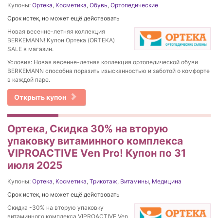
Купоны:
Ортека
,
Косметика
,
Обувь
,
Ортопедические
Срок истек, но может ещё действовать
Новая весенне-летняя коллекция
BERKEMANN! Купон Ортека (ORTEKA)
SALE в магазин.
Условия: Новая весенне-летняя коллекция ортопедической обуви
BERKEMANN способна поразить изысканностью и заботой о комфорте
в каждой паре.
Открыть купон
Ортека, Скидка 30% на вторую
упаковку витаминного комплекса
VIPROACTIVE Ven Pro! Купон по 31
июля 2025
Купоны:
Ортека
,
Косметика
,
Трикотаж
,
Витамины
,
Медицина
Срок истек, но может ещё действовать
Скидка -30% на вторую упаковку
витаминного комплекса VIPROACTIVE Ven