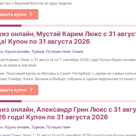
мство с Верхней Волгой за одну неделю.
крыть купон
из онлайн, Мустай Карим Люкс с 31 авгус
а! Купон по 31 августа 2026
ны:
Круиз онлайн
,
Туризм
,
Путешествия
,
Санки
ай Карим» Люкс с 31 августа по 7 сентября 2026 года! Купон Круиз онлайн (
а на заказ в магазин.
ия: Люксовый круиз из Москвы в Санкт-Петербург с одним из самых силь
ому Северу: Кижи, Валаам и Выборг собраны в одном недельном путешест
крыть купон
из онлайн, Александр Грин Люкс с 31 авгу
6 года! Купон по 31 августа 2026
ны:
Круиз онлайн
,
Туризм
,
Путешествия
сандр Грин» Люкс с 31 августа по 6 сентября 2026 года! Купон Круиз онлайн 