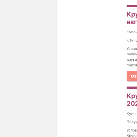
Кр
ав
Купо
«Лучш
Услов
рабоч
други
партн
От
Кр
20
Купо
Получ
Услов
Круиз