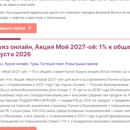
а на заказ в магазин.
ия: Насыщенный недельный круиз по главным городам Верхней Волги на 
ходе с лифтом и каютами с балконами.
крыть купон
из онлайн, Акция Мой 2027-ой: 1% к обще
густа 2026
ны:
Круиз онлайн
,
Туры
,
Путешествия
,
Розыгрыши призов
 «Мой 2027-ой»: +1% к общей ставке! Купон Круиз онлайн (Kruiz online) на с
ия: Что: Акция «Мой второй 2027-ой» для всего ассортимента Раннего Бр
ы) с отправлением в 2027 году Где: Круиз Онлайн — Раннее Бронирование
://kruiz.online/discount/rannee_bron Когда: 1-31 августа 2026 года Мотиваци
е вебмастера на стандартной комиссии • высокий средний чек продаж на 
ны бренда ПОДДЕРЖКА БРЕНДА: • скидки РБ до 20% на продукт • продвиже
баннер на главной, акционная страница Раннего Бронирования • повышенн
ов РБ • розыгрыш 100 000 миль среди купивших пользователей • пакет мат
су Механика: • все заказы с отправлением в 2027 году и датой бронирова
граждение по повышенной ставке +1% • стандартная механика сверки/вып