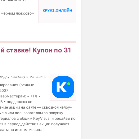
камерном люксовом
й ставке! Купон по 31
кидку к заказу в магазин.
онирования (речные
 2027
я вебмастерам: • +1% к
РБ • поддержка со
ние акции на сайте — сквозной хелоу-
ые мили пользователям за покупку
ериалов с общим KeyVisual и ресайзы по
ния в период действия акции получают
латы по итогам месяца!