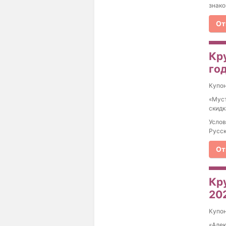
знако
От
Кру
год
Купо
«Муст
скидк
Услов
Русск
От
Кру
202
Купо
«Алек