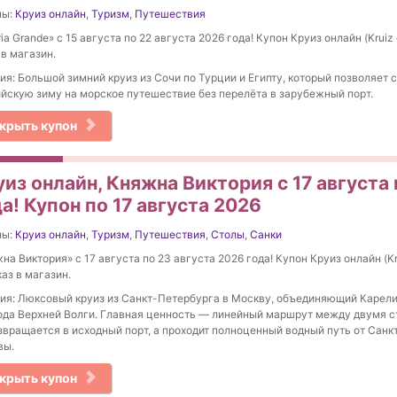
ны:
Круиз онлайн
,
Туризм
,
Путешествия
ria Grande» с 15 августа по 22 августа 2026 года! Купон Круиз онлайн (Kruiz 
 в магазин.
ия: Большой зимний круиз из Сочи по Турции и Египту, который позволяет 
йскую зиму на морское путешествие без перелёта в зарубежный порт.
крыть купон
из онлайн, Княжна Виктория с 17 августа 
а! Купон по 17 августа 2026
ны:
Круиз онлайн
,
Туризм
,
Путешествия
,
Столы
,
Санки
на Виктория» с 17 августа по 23 августа 2026 года! Купон Круиз онлайн (Kru
каз в магазин.
ия: Люксовый круиз из Санкт-Петербурга в Москву, объединяющий Карел
ода Верхней Волги. Главная ценность — линейный маршрут между двумя с
звращается в исходный порт, а проходит полноценный водный путь от Санк
вы.
крыть купон