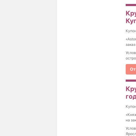
Кру
Куп
Купо
«Asto
заказ
Услов
остро
От
Кру
год
Купо
«Княж
на за
Услов
Яросл