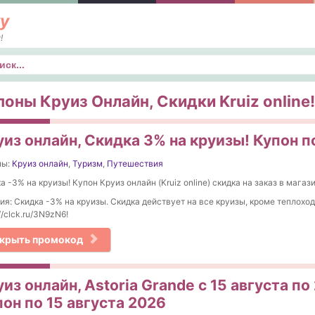
у
!
к
поны Круиз Онлайн, Скидки Kruiz online!
уиз онлайн, Скидка 3% на круизы! Купон п
ны:
Круиз онлайн
,
Туризм
,
Путешествия
а -3% на круизы! Купон Круиз онлайн (Kruiz online) скидка на заказ в магази
ия: Скидка -3% на круизы. Скидка действует на все круизы, кроме теплохо
://clck.ru/3N9zN6!
крыть промокод
из онлайн, Astoria Grande с 15 августа по
он по 15 августа 2026