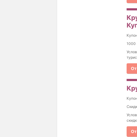
Кр
Куп
Купо
1000 
Услов
турис
От
Кру
Купо
Скидк
Услов
скидк
От