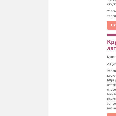
скидк
Услов
тепло
От
Кру
ав
Купо
Акция
Услов
круиз
https
ставк
сторо
бар, 
круиз
запро
возна