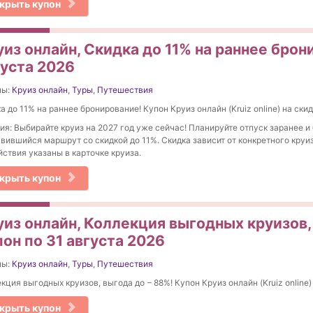
крыть купон
из онлайн, Скидка до 11% на раннее брон
густа 2026
ны:
Круиз онлайн
,
Туры
,
Путешествия
а до 11% на раннее бронирование! Купон Круиз онлайн (Kruiz online) на скид
ия: Выбирайте круиз на 2027 год уже сейчас! Планируйте отпуск заранее и
вившийся маршрут со скидкой до 11%. Скидка зависит от конкретного круиз
йствия указаны в карточке круиза.
крыть купон
уиз онлайн, Коллекция выгодных круизов,
он по 31 августа 2026
ны:
Круиз онлайн
,
Туры
,
Путешествия
кция выгодных круизов, выгода до − 88%! Купон Круиз онлайн (Kruiz online)
крыть купон