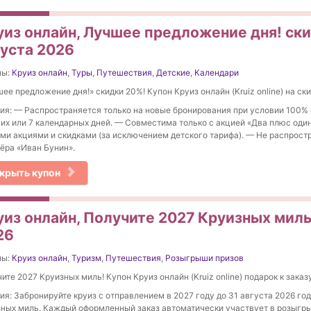
уиз онлайн, Лучшее предложение дня! ски
густа 2026
ны:
Круиз онлайн
,
Туры
,
Путешествия
,
Детские
,
Календари
ее предложение дня!» скидки 20%! Купон Круиз онлайн (Kruiz online) на ски
ия: — Распространяется только на новые бронирования при условии 100% 
их или 7 календарных дней. — Совместима только с акцией «Два плюс один
ми акциями и скидками (за исключением детского тарифа). — Не распрост
ёра «Иван Бунин».
крыть купон
уиз онлайн, Получите 2027 Круизных миль!
26
ны:
Круиз онлайн
,
Туризм
,
Путешествия
,
Розыгрыши призов
ите 2027 Круизных миль! Купон Круиз онлайн (Kruiz online) подарок к заказ
ия: Забронируйте круиз с отправлением в 2027 году до 31 августа 2026 год
ных миль. Каждый оформленный заказ автоматически участвует в розыгр