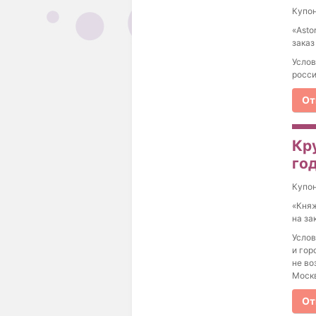
Купо
«Asto
заказ
Услов
росси
От
Кру
год
Купо
«Княж
на за
Услов
и гор
не во
Моск
От