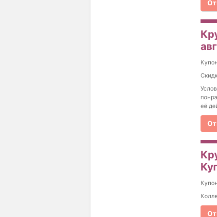
От
Кру
ав
Купо
Скидк
Услов
понра
её де
От
Кр
Куп
Купо
Колле
От