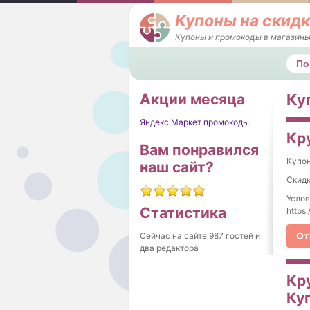
Купоны на скидк
Купоны и промокоды в магазины
Поис
Акции месяца
Ку
Яндекс Маркет промокоды
Кр
Вам понравился
Купо
наш сайт?
Скидк
Услов
Статистика
https
От
Сейчас на сайте 987 гостей и
два редактора
Кру
Куп