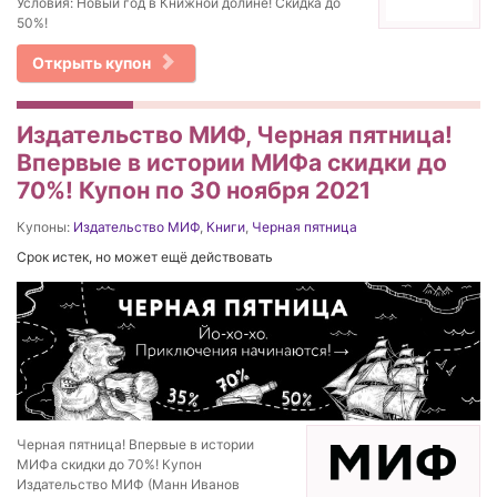
Условия: Новый год в Книжной долине! Скидка до
50%!
Открыть купон
Издательство МИФ, Черная пятница!
Впервые в истории МИФа скидки до
70%! Купон по 30 ноября 2021
Купоны:
Издательство МИФ
,
Книги
,
Черная пятница
Срок истек, но может ещё действовать
Черная пятница! Впервые в истории
МИФа скидки до 70%! Купон
Издательство МИФ (Манн Иванов