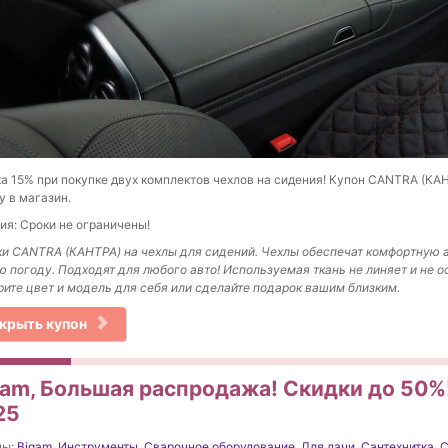
а 15% при покупке двух комплектов чехлов на сидения! Купон CANTRA (КА
у в магазин.
ия: Сроки не ограничены!
и CANTRA (КАНТРА) на чехлы для сидений. Чехлы обеспечат комфортную 
 погоду. Подходят для любого авто!
Используемая ткань
не линяет и не 
рите цвет
и модель для себя или сделайте подарок вашим близким.
крыть купон
gam, Большая распродажа! Скидки до 50%!
25
ны:
Bigam
,
Инструменты
,
Сварочное оборудование
,
Для дачи
,
Сантехнитка
,
С