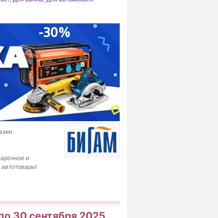
азин.
варочное и
 автотовары!
 по 30 сентября 2025