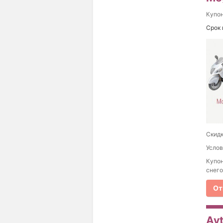
Купо
Срок 
Скидк
Услов
Купон
снего
От
Av