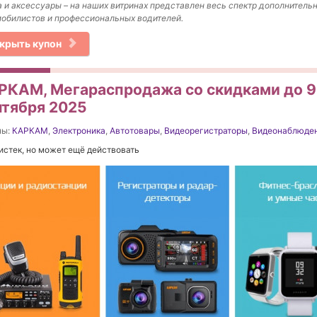
 и аксессуары – на наших витринах представлен весь спектр дополнитель
обилистов и профессиональных водителей.
крыть купон
РКАМ, Мегараспродажа со скидками до 9
нтября 2025
ны:
КАРКАМ
,
Электроника
,
Автотовары
,
Видеорегистраторы
,
Видеонаблюде
истек, но может ещё действовать