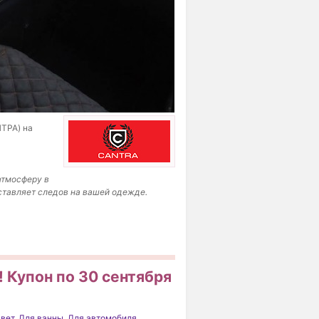
НТРА) на
атмосферу в
оставляет следов на вашей одежде.
 Купон по 30 сентября
вет
,
Для ванны
,
Для автомобиля