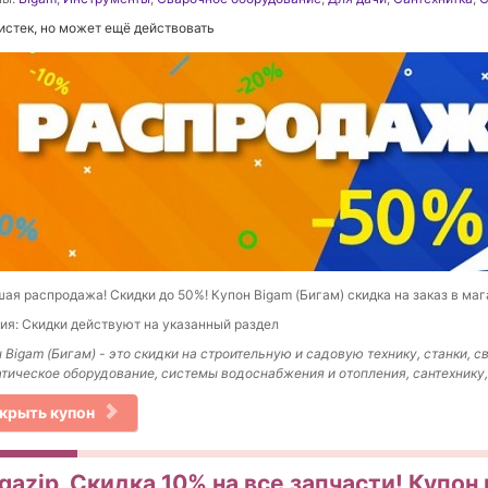
истек, но может ещё действовать
ая распродажа! Скидки до 50%! Купон Bigam (Бигам) скидка на заказ в маг
ия: Скидки действуют на указанный раздел
 Bigam (Бигам) - это скидки на строительную и садовую технику, станки, с
тическое оборудование, системы водоснабжения и отопления, сантехнику,
крыть купон
azip, Скидка 10% на все запчасти! Купон