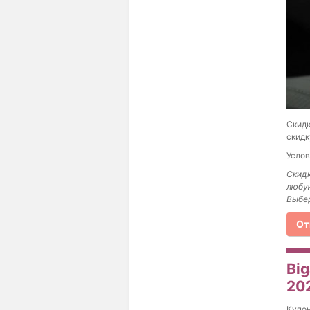
Скидк
скидк
Услов
Скидк
любую
Выбе
От
Bi
20
Купо