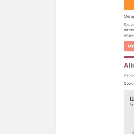
Мегар
Купон
автоэ
акции
От
All
Купо
Срок 