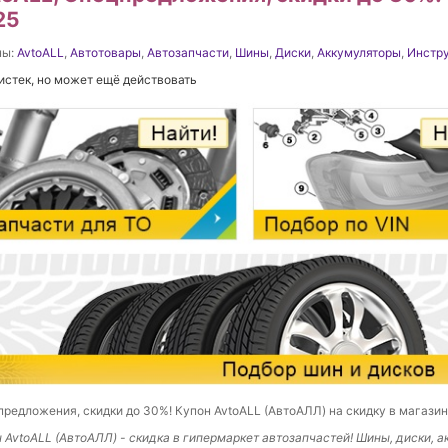
25
ны:
AvtoALL
,
Автотовары
,
Автозапчасти
,
Шины
,
Диски
,
Аккумуляторы
,
Инстр
истек, но может ещё действовать
редложения, скидки до 30%! Купон AvtoALL (АвтоАЛЛ) на скидку в магазин
 AvtoALL (АвтоАЛЛ) - скидка в гипермаркет автозапчастей! Шины, диски, а