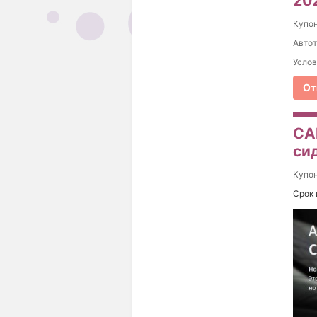
20
Купо
Автот
Услов
От
CA
си
Купо
Срок 