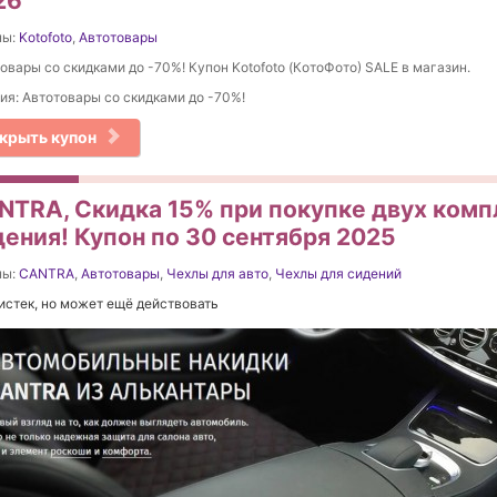
26
ны:
Kotofoto
,
Автотовары
овары со скидками до -70%! Купон Kotofoto (КотоФото) SALE в магазин.
ия: Автотовары со скидками до -70%!
крыть купон
NTRA, Скидка 15% при покупке двух комп
дения! Купон по 30 сентября 2025
ны:
CANTRA
,
Автотовары
,
Чехлы для авто
,
Чехлы для сидений
истек, но может ещё действовать