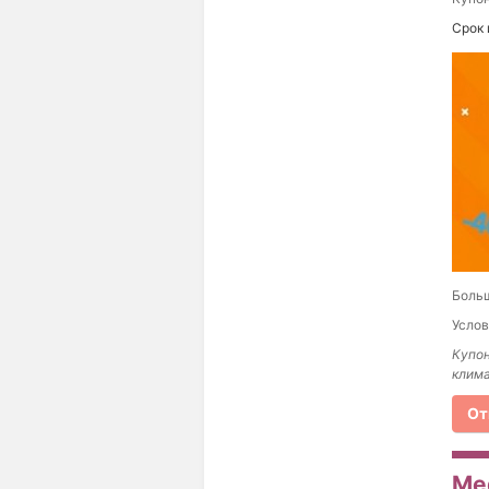
Срок 
Больш
Услов
Купон
клима
От
Meg