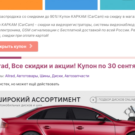
аспродажа со скидками до 90%! Купон КАРКАМ (CarCam) на скидку в мага
 КАРКАМ (CarCam) - скидки на видеорегистраторы, системы видеонаблюд
лектроника, GSM сигнализации с Бесплатной доставкой по всей России. Р
, скидки при оплате картой!
крыть купон
rad, Все скидки и акции! Купон по 30 сен
ны:
Allrad
,
Автотовары
,
Шины
,
Диски
,
Автозапчасти
истек, но может ещё действовать