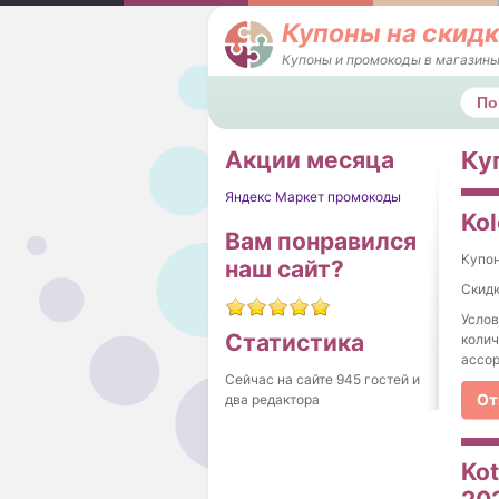
Купоны на скидк
Купоны и промокоды в магазины
Поис
Акции месяца
Ку
Яндекс Маркет промокоды
Kol
Вам понравился
Купо
наш сайт?
Скидк
Услов
Статистика
колич
ассор
Сейчас на сайте 945 гостей и
От
два редактора
Kot