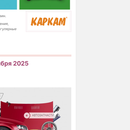
зин.
ения,
егулярные
тября 2025