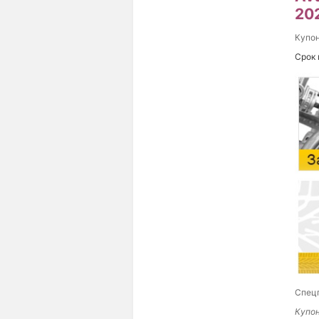
20
Купо
Срок 
Спецп
Купон