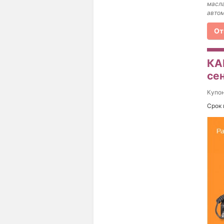
масла
автом
От
КА
се
Купо
Срок 