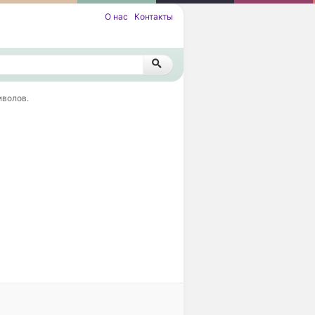
О нас
Контакты
мволов.